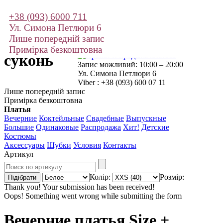
+38 (093) 6000 711
Прокат та
Ул. Симона Петлюри 6
продаж
Лише попередній запис
Примірка безкоштовна
суконь
Запис можливий: 10:00 – 20:00
Ул. Симона Петлюри 6
Viber : +38 (093) 600 07 11
Лише попередній запис
Примірка безкоштовна
Платья
Вечерние
Коктейльные
Свадебные
Выпускные
Большие
Одинаковые
Распродажа
Хит!
Детские
Костюмы
Аксессуары
Шубки
Условия
Контакты
Артикул
Колір:
Розмір:
Thank you! Your submission has been received!
Oops! Something went wrong while submitting the form
Вечерние платья Size + .