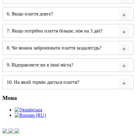
6. Якщо плаття довге?
7. Якщо потрібно плаття більше, ніж на 3 дні?
8. Чи можна забронювати плаття заздалегідь?
9. Відправляєте ви в інші міста?
10. На який термін дається плаття?
Мова