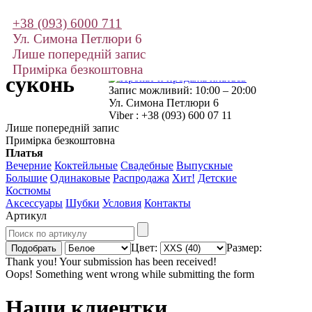
+38 (093) 6000 711
Прокат та
Ул. Симона Петлюри 6
продаж
Лише попередній запис
Примірка безкоштовна
суконь
Запис можливий: 10:00 – 20:00
Ул. Симона Петлюри 6
Viber : +38 (093) 600 07 11
Лише попередній запис
Примірка безкоштовна
Платья
Вечерние
Коктейльные
Свадебные
Выпускные
Большие
Одинаковые
Распродажа
Хит!
Детские
Костюмы
Аксессуары
Шубки
Условия
Контакты
Артикул
Цвет:
Размер:
Thank you! Your submission has been received!
Oops! Something went wrong while submitting the form
Наши клиентки