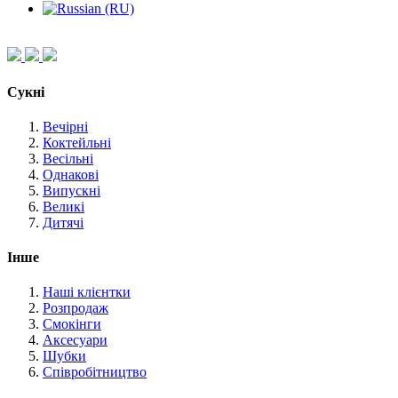
Сукні
Вечірні
Коктейльні
Весільні
Однакові
Випускні
Великі
Дитячі
Інше
Наші клієнтки
Розпродаж
Смокінги
Аксесуари
Шубки
Співробітництво