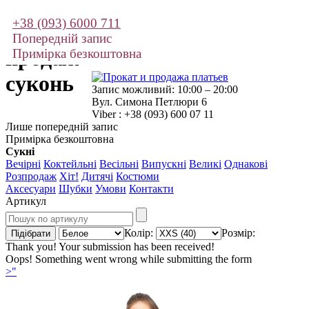
+38 (093) 6000 711
Прокат і
Попередній запис
продаж
Примірка безкоштовна
суконь
Запис можливий: 10:00 – 20:00
Вул. Симона Петлюри 6
Viber : +38 (093) 600 07 11
Лише попередній запис
Примірка безкоштовна
Сукні
Вечірні
Коктейльні
Весільні
Випускні
Великі
Однакові
Розпродаж
Хіт!
Дитячі
Костюми
Аксесуари
Шубки
Умови
Контакти
Артикул
Колір:
Розмір:
Thank you! Your submission has been received!
Oops! Something went wrong while submitting the form
>"