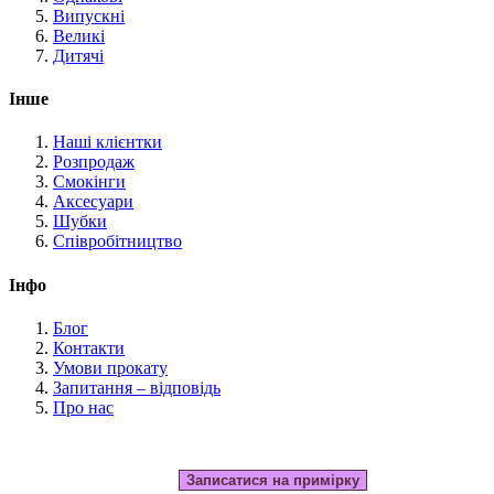
Випускні
Великі
Дитячі
Інше
Наші клієнтки
Розпродаж
Смокінги
Аксесуари
Шубки
Співробітництво
Інфо
Блог
Контакти
Умови прокату
Запитання – відповідь
Про нас