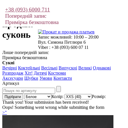
+38 (093) 6000 711
Прокат і
Попередній запис
продаж
Примірка безкоштовна
суконь
Запис можливий: 10:00 – 20:00
Вул. Симона Петлюри 6
Viber : +38 (093) 600 07 11
Лише попередній запис
Примірка безкоштовна
Сукні
Вечірні
Коктейльні
Весільні
Випускні
Великі
Однакові
Розпродаж
Хіт!
Дитячі
Костюми
Аксесуари
Шубки
Умови
Контакти
Артикул
Колір:
Розмір:
Thank you! Your submission has been received!
Oops! Something went wrong while submitting the form
>"