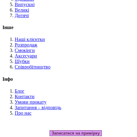
Випускні
Великі
Дитячі
Інше
Наші клієнтки
Розпродаж
Смокінги
Аксесуари
Шубки
Співробітництво
Інфо
Блог
Контакти
Умови прокату
Запитання – відповідь
Про нас