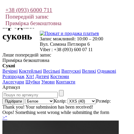
+38 (093) 6000 711
Прокат і
Попередній запис
продаж
Примірка безкоштовна
суконь
Запис можливий: 10:00 – 20:00
Вул. Симона Петлюри 6
Viber : +38 (093) 600 07 11
Лише попередній запис
Примірка безкоштовна
Сукні
Вечірні
Коктейльні
Весільні
Випускні
Великі
Однакові
Розпродаж
Хіт!
Дитячі
Костюми
Аксесуари
Шубки
Умови
Контакти
Артикул
Колір:
Розмір:
Thank you! Your submission has been received!
Oops! Something went wrong while submitting the form
>"