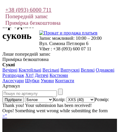
+38 (093) 6000 711
Прокат і
Попередній запис
продаж
Примірка безкоштовна
суконь
Запис можливий: 10:00 – 20:00
Вул. Симона Петлюри 6
Viber : +38 (093) 600 07 11
Лише попередній запис
Примірка безкоштовна
Сукні
Вечірні
Коктейльні
Весільні
Випускні
Великі
Однакові
Розпродаж
Хіт!
Дитячі
Костюми
Аксесуари
Шубки
Умови
Контакти
Артикул
Колір:
Розмір:
Thank you! Your submission has been received!
Oops! Something went wrong while submitting the form
>"