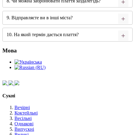
8. Чи можна забронювати плаття заздалегідь?
9. Відправляєте ви в інші міста?
10. На який термін дається плаття?
Мова
Сукні
Вечірні
Коктейльні
Весільні
Однакові
Випускні
Великі