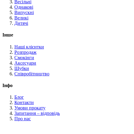
Весільні
Однакові
Випускні
Великі
Дитячі
Інше
Наші клієнтки
Розпродаж
Смокінги
Аксесуари
Шубки
Співробітництво
Інфо
Блог
Контакти
Умови прокату
Запитання – відповідь
Про нас