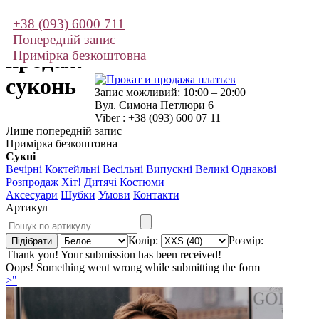
+38 (093) 6000 711
Прокат і
Попередній запис
продаж
Примірка безкоштовна
суконь
Запис можливий: 10:00 – 20:00
Вул. Симона Петлюри 6
Viber : +38 (093) 600 07 11
Лише попередній запис
Примірка безкоштовна
Сукні
Вечірні
Коктейльні
Весільні
Випускні
Великі
Однакові
Розпродаж
Хіт!
Дитячі
Костюми
Аксесуари
Шубки
Умови
Контакти
Артикул
Колір:
Розмір:
Thank you! Your submission has been received!
Oops! Something went wrong while submitting the form
>"