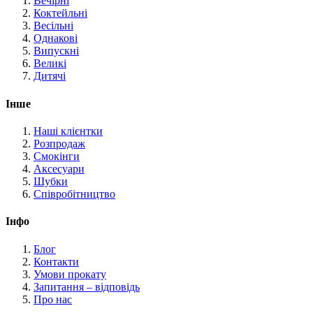
Вечірні
Коктейльні
Весільні
Однакові
Випускні
Великі
Дитячі
Інше
Наші клієнтки
Розпродаж
Смокінги
Аксесуари
Шубки
Співробітництво
Інфо
Блог
Контакти
Умови прокату
Запитання – відповідь
Про нас