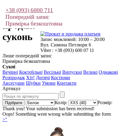
+38 (093) 6000 711
Прокат і
Попередній запис
продаж
Примірка безкоштовна
суконь
Запис можливий: 10:00 – 20:00
Вул. Симона Петлюри 6
Viber : +38 (093) 600 07 11
Лише попередній запис
Примірка безкоштовна
Сукні
Вечірні
Коктейльні
Весільні
Випускні
Великі
Однакові
Розпродаж
Хіт!
Дитячі
Костюми
Аксесуари
Шубки
Умови
Контакти
Артикул
Колір:
Розмір:
Thank you! Your submission has been received!
Oops! Something went wrong while submitting the form
>"