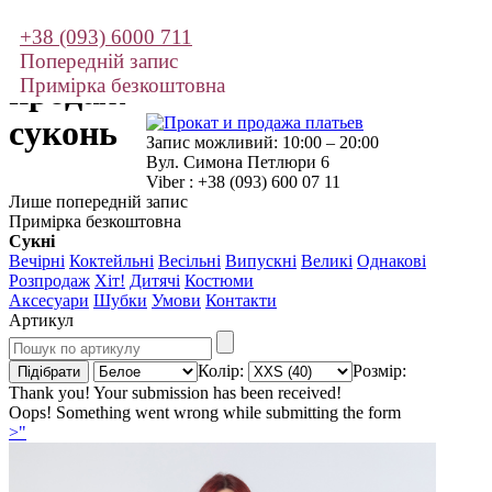
+38 (093) 6000 711
Прокат і
Попередній запис
продаж
Примірка безкоштовна
суконь
Запис можливий: 10:00 – 20:00
Вул. Симона Петлюри 6
Viber : +38 (093) 600 07 11
Лише попередній запис
Примірка безкоштовна
Сукні
Вечірні
Коктейльні
Весільні
Випускні
Великі
Однакові
Розпродаж
Хіт!
Дитячі
Костюми
Аксесуари
Шубки
Умови
Контакти
Артикул
Колір:
Розмір:
Thank you! Your submission has been received!
Oops! Something went wrong while submitting the form
>"