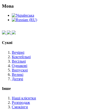
Мова
Сукні
Вечірні
Коктейльні
Весільні
Однакові
Випускні
Великі
Дитячі
Інше
Наші клієнтки
Розпродаж
Смокінги