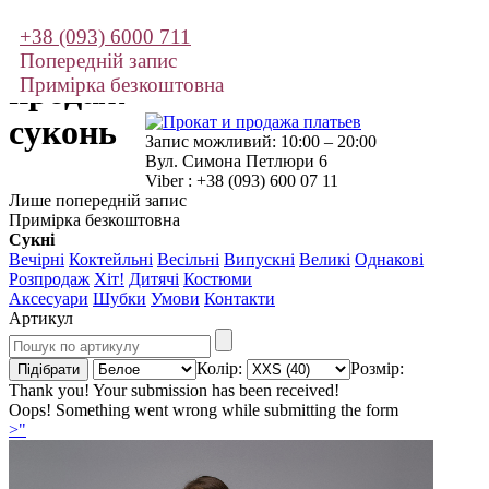
+38 (093) 6000 711
Прокат і
Попередній запис
продаж
Примірка безкоштовна
суконь
Запис можливий: 10:00 – 20:00
Вул. Симона Петлюри 6
Viber : +38 (093) 600 07 11
Лише попередній запис
Примірка безкоштовна
Сукні
Вечірні
Коктейльні
Весільні
Випускні
Великі
Однакові
Розпродаж
Хіт!
Дитячі
Костюми
Аксесуари
Шубки
Умови
Контакти
Артикул
Колір:
Розмір:
Thank you! Your submission has been received!
Oops! Something went wrong while submitting the form
>"