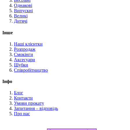
Весільні
Однакові
Випускні
Великі
Дитячі
Інше
Наші клієнтки
Розпродаж
Смокінги
Аксесуари
Шубки
Співробітництво
Інфо
Блог
Контакти
Умови прокату
Запитання – відповідь
Про нас