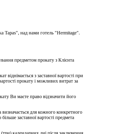
a Tapas", над нами готель "Hermitage".
тування предметом прокату з Клієнта
ат віднімається з заставної вартості при
вартості прокату і можливих витрат за
окату Ви маєте право відзначити його
а визначається для кожного конкретного
о більше заставної вартості предмета
 (три) календарних дні після заключення