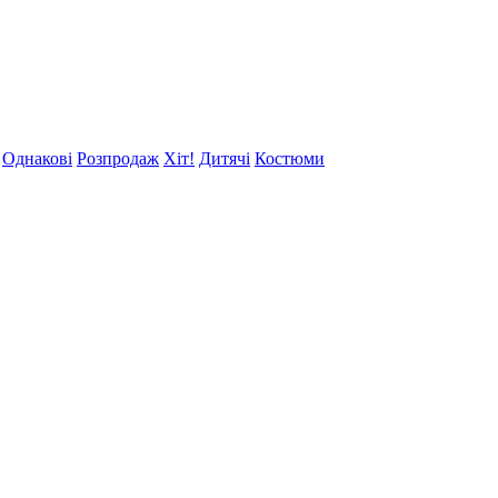
Однакові
Розпродаж
Хіт!
Дитячі
Костюми