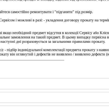
йтеся самостійно ремонтувати і "підганяти" під розмір.
ервісом і можливі в разі: - укладення договору прокату на термі
і якщо необхідний предмет відсутня в колекції Сервісу або Кліє
альне замовлення на такий предмет. В цьому випадку первісна ва
 наступні дні розраховується за загальними правилами прокату.
: - підбір індивідуальної комплектації предмета прокату з наявни
кату він оглянутий і дефектів не виявлено / виявлено дефекти (
_________________________________