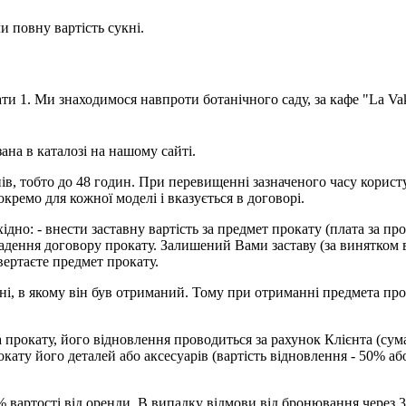
 повну вартість сукні.
ти 1. Ми знаходимося навпроти ботанічного саду, за кафе "La Vak
ана в каталозі на нашому сайті.
нів, тобто до 48 годин. При перевищенні зазначеного часу корис
окремо для кожної моделі і вказується в договорі.
но: - внести заставну вартість за предмет прокату (плата за прок
ладення договору прокату. Залишений Вами заставу (за винятком 
вертаєте предмет прокату.
ані, в якому він був отриманий. Тому при отриманні предмета пр
 прокату, його відновлення проводиться за рахунок Клієнта (сум
кату його деталей або аксесуарів (вартість відновлення - 50% аб
 вартості від оренди. В випадку відмови від бронювання через 3