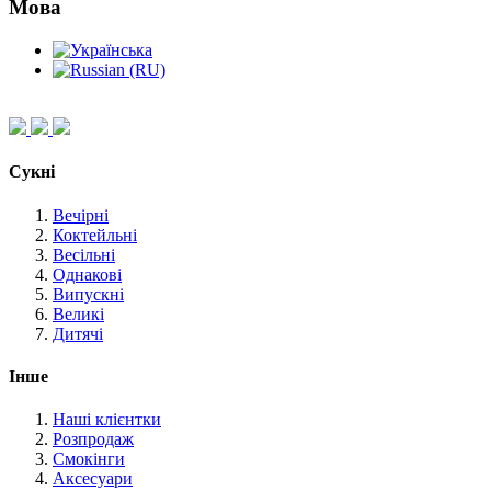
Мова
Сукні
Вечірні
Коктейльні
Весільні
Однакові
Випускні
Великі
Дитячі
Інше
Наші клієнтки
Розпродаж
Смокінги
Аксесуари