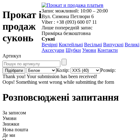
Запис можливий: 10:00 – 20:00
Прокат і
Вул. Симона Петлюри 6
Viber : +38 (093) 600 07 11
продаж
Лише попередній запис
Примірка безкоштовна
суконь
Сукні
Вечірні
Коктейльні
Весільні
Випускні
Великі
Аксесуари
Шубки
Умови
Контакти
Артикул
Колір:
Розмір:
Thank you! Your submission has been received!
Oops! Something went wrong while submitting the form
Розповсюджені запитання
За записом
Умови
Знижки
Нова пошта
Де ми