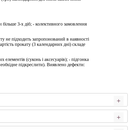
н більше 3-х діб; - колективного замовлення
нту не підходить запропонований в наявності
ртість прокату (3 календарних дні) складе
х елементів (суконь і аксесуарів); - підгонка
необхідне підкреслити). Виявлено дефекти: