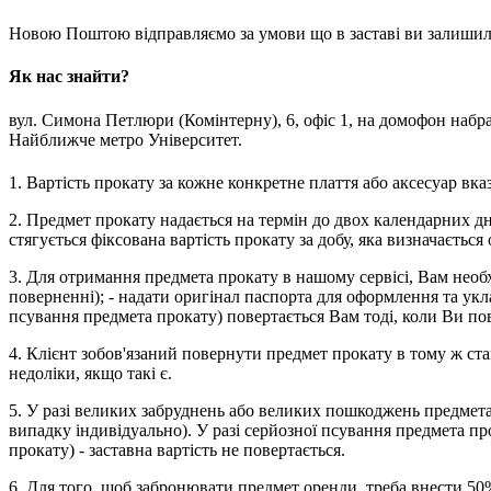
Новою Поштою відправляємо за умови що в заставі ви залишили
Як нас знайти?
вул. Симона Петлюри (Комінтерну), 6, офіс 1, на домофон набра
Найближче метро Університет.
1. Вартість прокату за кожне конкретне плаття або аксесуар вказ
2. Предмет прокату надається на термін до двох календарних д
стягується фіксована вартість прокату за добу, яка визначається 
3. Для отримання предмета прокату в нашому сервісі, Вам необхід
поверненні); - надати оригінал паспорта для оформлення та ук
псування предмета прокату) повертається Вам тоді, коли Ви по
4. Клієнт зобов'язаний повернути предмет прокату в тому ж ст
недоліки, якщо такі є.
5. У разі великих забруднень або великих пошкоджень предмета
випадку індивідуально). У разі серйозної псування предмета про
прокату) - заставна вартість не повертається.
6. Для того, щоб забронювати предмет оренди, треба внести 50%