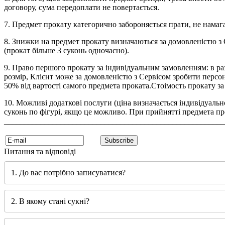
договору, сума передоплати не повертається.
7. Предмет прокату категорично забороняється прати, не намага
8. Знижки на предмет прокату визначаються за домовленістю з С
(прокат більше 3 суконь одночасно).
9. Право першого прокату за індивідуальним замовленням: в раз
розмір, Клієнт може за домовленістю з Сервісом зробити персон
50% від вартості самого предмета проката.Стоімость прокату за
10. Можливі додаткові послуги (ціна визначається індивідуально)
суконь по фігурі, якщо це можливо. При прийнятті предмета про
_______________________________________________________
Питання та відповіді
1. До вас потрібно записуватися?
2. В якому стані сукні?