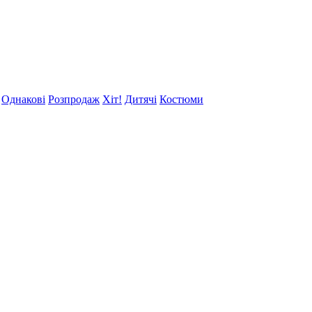
Однакові
Розпродаж
Хіт!
Дитячі
Костюми