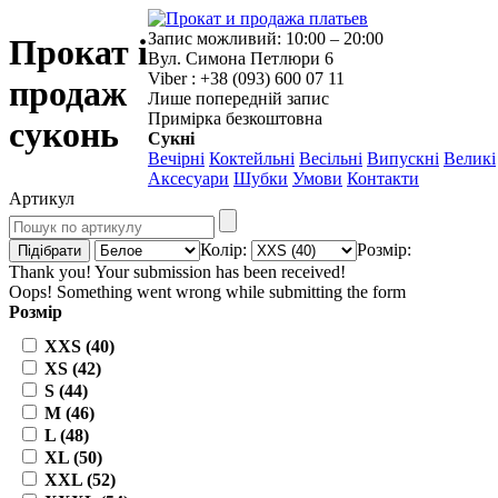
Запис можливий: 10:00 – 20:00
Прокат і
Вул. Симона Петлюри 6
Viber : +38 (093) 600 07 11
продаж
Лише попередній запис
Примірка безкоштовна
суконь
Сукні
Вечірні
Коктейльні
Весільні
Випускні
Великі
Аксесуари
Шубки
Умови
Контакти
Артикул
Колір:
Розмір:
Thank you! Your submission has been received!
Oops! Something went wrong while submitting the form
Розмір
XXS (40)
XS (42)
S (44)
M (46)
L (48)
XL (50)
XXL (52)