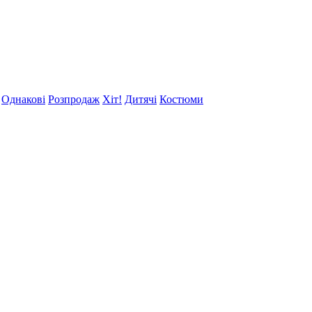
Однакові
Розпродаж
Хіт!
Дитячі
Костюми