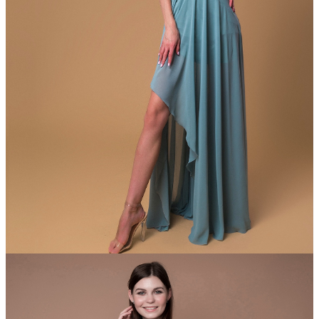
Хит!
DressForDay