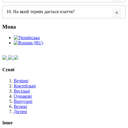
10. На який термін дається плаття?
Мова
Сукні
Вечірні
Коктейльні
Весільні
Однакові
Випускні
Великі
Дитячі
Інше