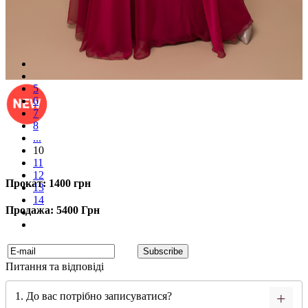
5
6
7
8
...
10
11
12
Прокат: 1400 грн
13
14
Продажа: 5400 Грн
Питання та відповіді
1. До вас потрібно записуватися?