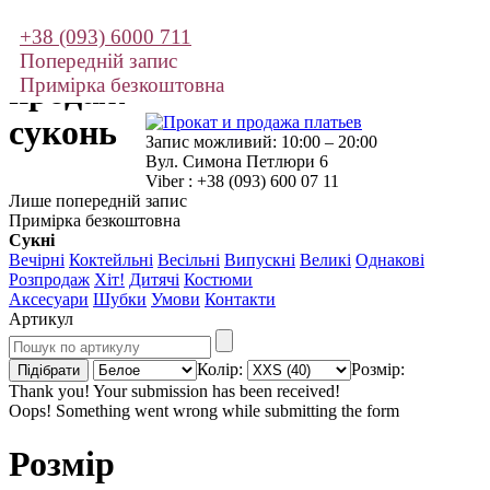
+38 (093) 6000 711
Прокат і
Попередній запис
продаж
Примірка безкоштовна
суконь
Запис можливий: 10:00 – 20:00
Вул. Симона Петлюри 6
Viber : +38 (093) 600 07 11
Лише попередній запис
Примірка безкоштовна
Сукні
Вечірні
Коктейльні
Весільні
Випускні
Великі
Однакові
Розпродаж
Хіт!
Дитячі
Костюми
Аксесуари
Шубки
Умови
Контакти
Артикул
Колір:
Розмір:
Thank you! Your submission has been received!
Oops! Something went wrong while submitting the form
Розмір