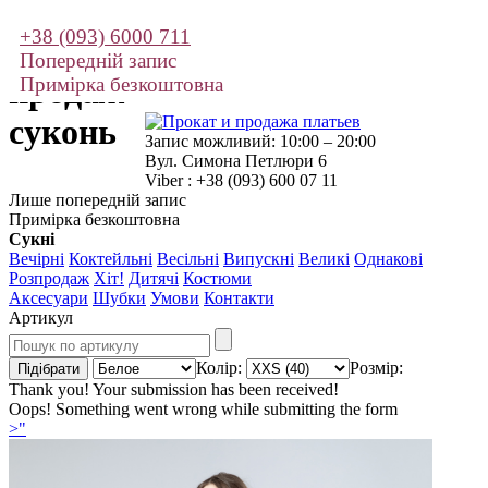
+38 (093) 6000 711
Прокат і
Попередній запис
продаж
Примірка безкоштовна
суконь
Запис можливий: 10:00 – 20:00
Вул. Симона Петлюри 6
Viber : +38 (093) 600 07 11
Лише попередній запис
Примірка безкоштовна
Сукні
Вечірні
Коктейльні
Весільні
Випускні
Великі
Однакові
Розпродаж
Хіт!
Дитячі
Костюми
Аксесуари
Шубки
Умови
Контакти
Артикул
Колір:
Розмір:
Thank you! Your submission has been received!
Oops! Something went wrong while submitting the form
>"