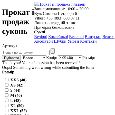
Запис можливий: 10:00 – 20:00
Прокат і
Вул. Симона Петлюри 6
Viber : +38 (093) 600 07 11
продаж
Лише попередній запис
Примірка безкоштовна
суконь
Сукні
Вечірні
Коктейльні
Весільні
Випускні
Великі
Аксесуари
Шубки
Умови
Контакти
Артикул
Колір:
Розмір:
Thank you! Your submission has been received!
Oops! Something went wrong while submitting the form
Розмір
XXS (40)
XS (42)
S (44)
M (46)
L (48)
XL (50)
XXL (52)