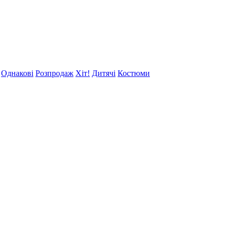
Однакові
Розпродаж
Хіт!
Дитячі
Костюми