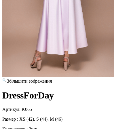
Збільшити зображення
DressForDay
Артикул: K065
Размер : XS (42), S (44), M (46)
Количество : 3шт