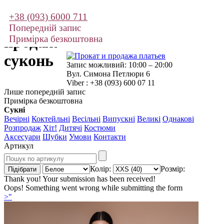
+38 (093) 6000 711
Прокат і
Попередній запис
продаж
Примірка безкоштовна
суконь
Запис можливий: 10:00 – 20:00
Вул. Симона Петлюри 6
Viber : +38 (093) 600 07 11
Лише попередній запис
Примірка безкоштовна
Сукні
Вечірні
Коктейльні
Весільні
Випускні
Великі
Однакові
Розпродаж
Хіт!
Дитячі
Костюми
Аксесуари
Шубки
Умови
Контакти
Артикул
Колір:
Розмір:
Thank you! Your submission has been received!
Oops! Something went wrong while submitting the form
>"