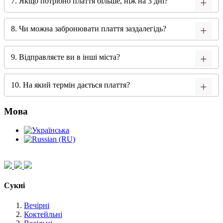
7. Якщо потрібно плаття більше, ніж на 3 дні?
8. Чи можна забронювати плаття заздалегідь?
9. Відправляєте ви в інші міста?
10. На який термін дається плаття?
Мова
Сукні
Вечірні
Коктейльні