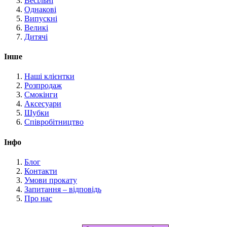
Весільні
Однакові
Випускні
Великі
Дитячі
Інше
Наші клієнтки
Розпродаж
Смокінги
Аксесуари
Шубки
Співробітництво
Інфо
Блог
Контакти
Умови прокату
Запитання – відповідь
Про нас