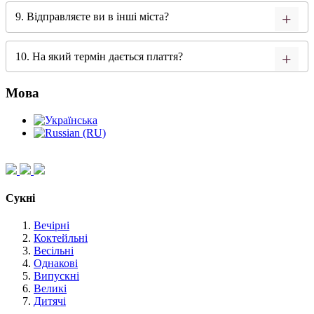
9. Відправляєте ви в інші міста?
10. На який термін дається плаття?
Мова
Сукні
Вечірні
Коктейльні
Весільні
Однакові
Випускні
Великі
Дитячі