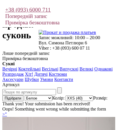
+38 (093) 6000 711
Прокат і
Попередній запис
продаж
Примірка безкоштовна
суконь
Запис можливий: 10:00 – 20:00
Вул. Симона Петлюри 6
Viber : +38 (093) 600 07 11
Лише попередній запис
Примірка безкоштовна
Сукні
Вечірні
Коктейльні
Весільні
Випускні
Великі
Однакові
Розпродаж
Хіт!
Дитячі
Костюми
Аксесуари
Шубки
Умови
Контакти
Артикул
Колір:
Розмір:
Thank you! Your submission has been received!
Oops! Something went wrong while submitting the form
>"