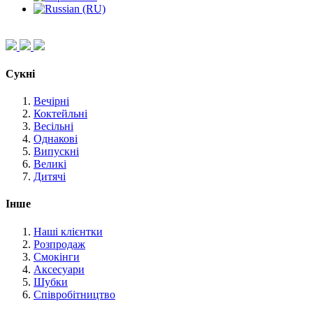
Сукні
Вечірні
Коктейльні
Весільні
Однакові
Випускні
Великі
Дитячі
Інше
Наші клієнтки
Розпродаж
Смокінги
Аксесуари
Шубки
Співробітництво