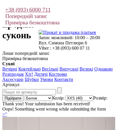
+38 (093) 6000 711
Прокат і
Попередній запис
продаж
Примірка безкоштовна
суконь
Запис можливий: 10:00 – 20:00
Вул. Симона Петлюри 6
Viber : +38 (093) 600 07 11
Лише попередній запис
Примірка безкоштовна
Сукні
Вечірні
Коктейльні
Весільні
Випускні
Великі
Однакові
Розпродаж
Хіт!
Дитячі
Костюми
Аксесуари
Шубки
Умови
Контакти
Артикул
Колір:
Розмір:
Thank you! Your submission has been received!
Oops! Something went wrong while submitting the form
>"