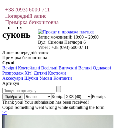
+38 (093) 6000 711
Прокат і
Попередній запис
продаж
Примірка безкоштовна
суконь
Запис можливий: 10:00 – 20:00
Вул. Симона Петлюри 6
Viber : +38 (093) 600 07 11
Лише попередній запис
Примірка безкоштовна
Сукні
Вечірні
Коктейльні
Весільні
Випускні
Великі
Однакові
Розпродаж
Хіт!
Дитячі
Костюми
Аксесуари
Шубки
Умови
Контакти
Артикул
Колір:
Розмір:
Thank you! Your submission has been received!
Oops! Something went wrong while submitting the form
>"