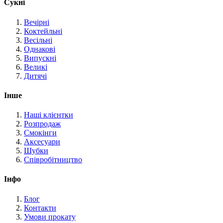
Сукні
Вечірні
Коктейльні
Весільні
Однакові
Випускні
Великі
Дитячі
Інше
Наші клієнтки
Розпродаж
Смокінги
Аксесуари
Шубки
Співробітництво
Інфо
Блог
Контакти
Умови прокату